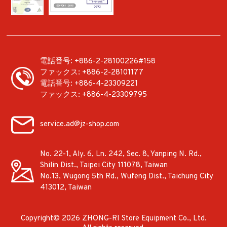
電話番号:
+886-2-28100226#158
ファックス:
+886-2-28101177
電話番号:
+886-4-23309221
ファックス:
+886-4-23309795
service.ad@jz-shop.com
No. 22-1, Aly. 6, Ln. 242, Sec. 8, Yanping N. Rd.,
Shilin Dist.,
Taipei City
111078
,
Taiwan
No.13, Wugong 5th Rd.,
Wufeng Dist.,
Taichung City
413012
,
Taiwan
Copyright© 2026
ZHONG-RI Store Equipment Co., Ltd.